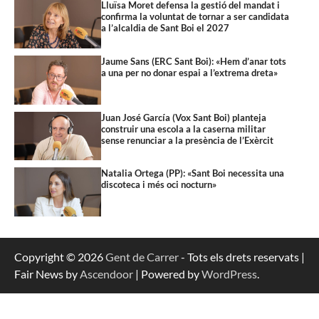
Lluïsa Moret defensa la gestió del mandat i
confirma la voluntat de tornar a ser candidata
a l’alcaldia de Sant Boi el 2027
Jaume Sans (ERC Sant Boi): «Hem d’anar tots
a una per no donar espai a l’extrema dreta»
Juan José García (Vox Sant Boi) planteja
construir una escola a la caserna militar
sense renunciar a la presència de l’Exèrcit
Natalia Ortega (PP): «Sant Boi necessita una
discoteca i més oci nocturn»
Copyright © 2026
Gent de Carrer
- Tots els drets reservats |
Fair News by
Ascendoor
| Powered by
WordPress
.