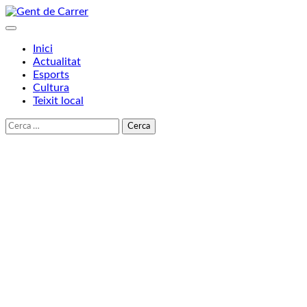
Skip
to
content
Inici
Actualitat
Esports
Cultura
Teixit local
Cerca: