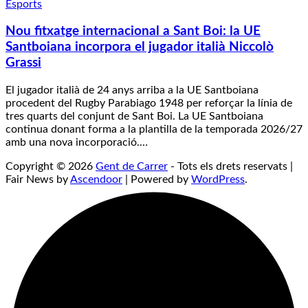
Esports
Nou fitxatge internacional a Sant Boi: la UE
Santboiana incorpora el jugador italià Niccolò
Grassi
El jugador italià de 24 anys arriba a la UE Santboiana
procedent del Rugby Parabiago 1948 per reforçar la línia de
tres quarts del conjunt de Sant Boi. La UE Santboiana
continua donant forma a la plantilla de la temporada 2026/27
amb una nova incorporació.…
Copyright © 2026
Gent de Carrer
- Tots els drets reservats |
Fair News by
Ascendoor
| Powered by
WordPress
.