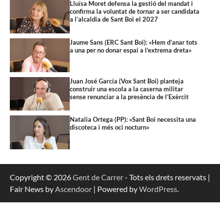
Lluïsa Moret defensa la gestió del mandat i
confirma la voluntat de tornar a ser candidata
a l’alcaldia de Sant Boi el 2027
Jaume Sans (ERC Sant Boi): «Hem d’anar tots
a una per no donar espai a l’extrema dreta»
Juan José García (Vox Sant Boi) planteja
construir una escola a la caserna militar
sense renunciar a la presència de l’Exèrcit
Natalia Ortega (PP): «Sant Boi necessita una
discoteca i més oci nocturn»
Copyright © 2026
Gent de Carrer
- Tots els drets reservats |
Fair News by
Ascendoor
| Powered by
WordPress
.