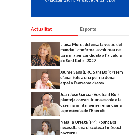
Actualitat
Esports
Lluïsa Moret defensa la gestió del
mandat i confirma la voluntat de
tornar a ser candidata a l’alcaldia
de Sant Boi el 2027
Jaume Sans (ERC Sant Boi): «Hem
d’anar tots a una per no donar
espai a l’extrema dreta»
Juan José García (Vox Sant Boi)
planteja construir una escola a la
caserna militar sense renunciar a
la presència de l’Exèrcit
Natalia Ortega (PP): «Sant Boi
necessita una discoteca i més oci
nocturn»