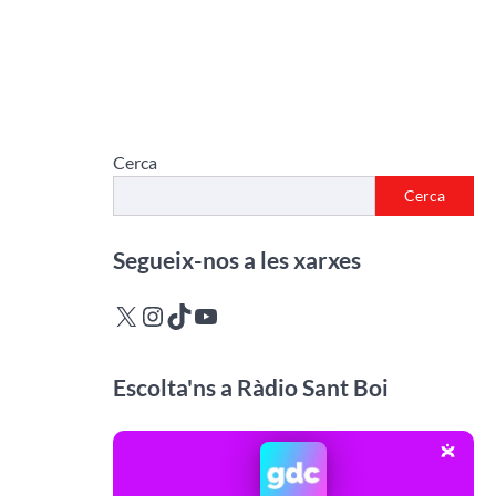
Cerca
Cerca
Segueix-nos a les xarxes
X
Instagram
TikTok
YouTube
Escolta'ns a Ràdio Sant Boi