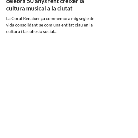
celebra 50 anys fent créixer la
cultura musical a la ciutat
La Coral Renaixença commemora mig segle de
vida consolidant-se com una entitat clau en la
cultura i la cohesió social…