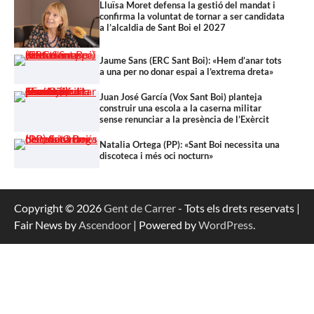
Lluïsa Moret defensa la gestió del mandat i
confirma la voluntat de tornar a ser candidata
a l’alcaldia de Sant Boi el 2027
Jaume Sans (ERC Sant Boi): «Hem d’anar tots
a una per no donar espai a l’extrema dreta»
Juan José García (Vox Sant Boi) planteja
construir una escola a la caserna militar
sense renunciar a la presència de l’Exèrcit
Natalia Ortega (PP): «Sant Boi necessita una
discoteca i més oci nocturn»
Copyright © 2026
Gent de Carrer
- Tots els drets reservats |
Fair News by
Ascendoor
| Powered by
WordPress
.