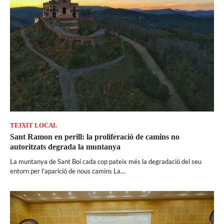
TEIXIT LOCAL
Sant Ramon en perill: la proliferació de camins no
autoritzats degrada la muntanya
La muntanya de Sant Boi cada cop pateix més la degradació del seu
entorn per l’aparició de nous camins La…