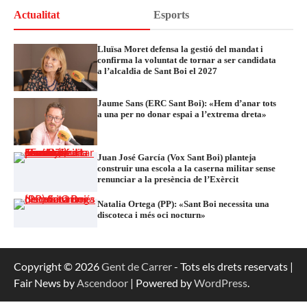
Actualitat
Esports
Lluïsa Moret defensa la gestió del mandat i
confirma la voluntat de tornar a ser candidata
a l’alcaldia de Sant Boi el 2027
Jaume Sans (ERC Sant Boi): «Hem d’anar tots
a una per no donar espai a l’extrema dreta»
Juan José García (Vox Sant Boi) planteja
construir una escola a la caserna militar sense
renunciar a la presència de l’Exèrcit
Natalia Ortega (PP): «Sant Boi necessita una
discoteca i més oci nocturn»
Copyright © 2026
Gent de Carrer
- Tots els drets reservats |
Fair News by
Ascendoor
| Powered by
WordPress
.