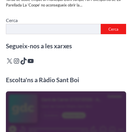
Parellada La ‘Coope’ no aconsegueix obrir la…
Cerca
Cerca
Segueix-nos a les xarxes
X
Instagram
TikTok
YouTube
Escolta'ns a Ràdio Sant Boi