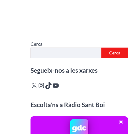
Cerca
Cerca
Segueix-nos a les xarxes
X
Instagram
TikTok
YouTube
Escolta'ns a Ràdio Sant Boi