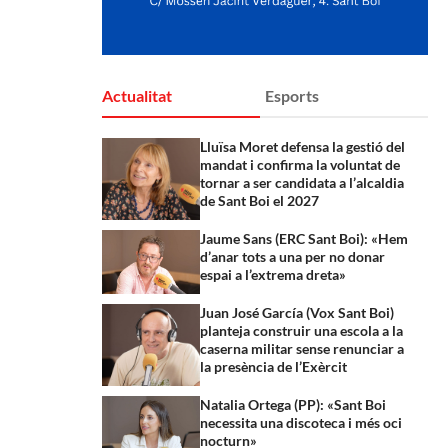
Actualitat
Esports
Lluïsa Moret defensa la gestió del
mandat i confirma la voluntat de
tornar a ser candidata a l’alcaldia
de Sant Boi el 2027
Jaume Sans (ERC Sant Boi): «Hem
d’anar tots a una per no donar
espai a l’extrema dreta»
Juan José García (Vox Sant Boi)
planteja construir una escola a la
caserna militar sense renunciar a
la presència de l’Exèrcit
Natalia Ortega (PP): «Sant Boi
necessita una discoteca i més oci
nocturn»