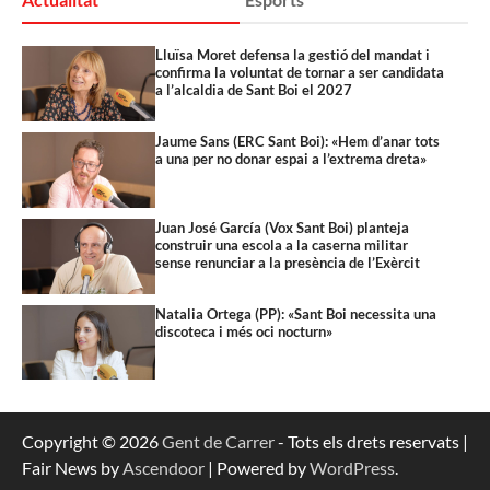
Lluïsa Moret defensa la gestió del mandat i
confirma la voluntat de tornar a ser candidata
a l’alcaldia de Sant Boi el 2027
Jaume Sans (ERC Sant Boi): «Hem d’anar tots
a una per no donar espai a l’extrema dreta»
Juan José García (Vox Sant Boi) planteja
construir una escola a la caserna militar
sense renunciar a la presència de l’Exèrcit
Natalia Ortega (PP): «Sant Boi necessita una
discoteca i més oci nocturn»
Copyright © 2026
Gent de Carrer
- Tots els drets reservats |
Fair News by
Ascendoor
| Powered by
WordPress
.