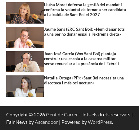
Lluïsa Moret defensa la gestió del mandat i
confirma la voluntat de tornar a ser candidata
a l’alcaldia de Sant Boi el 2027
Jaume Sans (ERC Sant Boi): «Hem d’anar tots
a una per no donar espai a l’extrema dreta»
Juan José García (Vox Sant Boi) planteja
construir una escola a la caserna militar
sense renunciar a la presència de l’Exèrcit
Natalia Ortega (PP): «Sant Boi necessita una
discoteca i més oci nocturn»
Copyright © 2026
Gent de Carrer
- Tots els drets reservats |
Fair News by
Ascendoor
| Powered by
WordPress
.