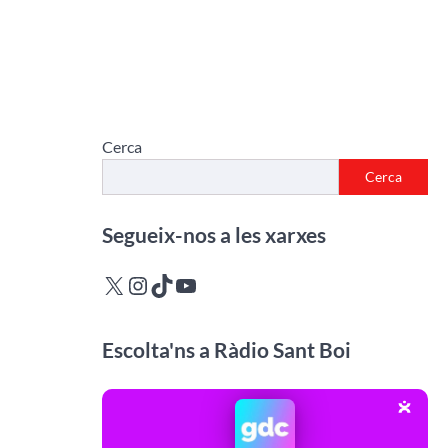
Cerca
Cerca
Segueix-nos a les xarxes
X
Instagram
TikTok
YouTube
Escolta'ns a Ràdio Sant Boi