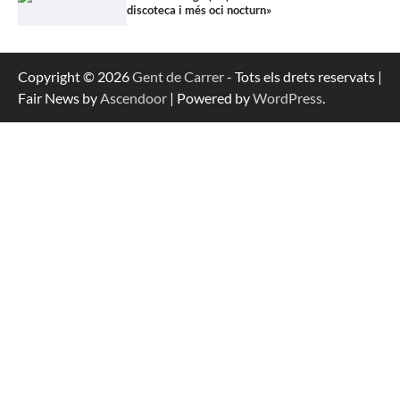
discoteca i més oci nocturn»
Copyright © 2026
Gent de Carrer
- Tots els drets reservats |
Fair News by
Ascendoor
| Powered by
WordPress
.