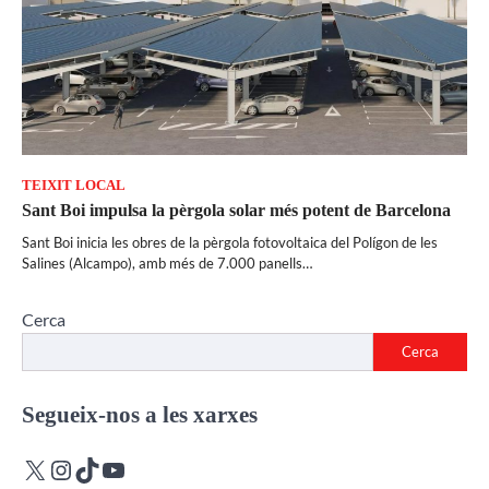
TEIXIT LOCAL
Sant Boi impulsa la pèrgola solar més potent de Barcelona
Sant Boi inicia les obres de la pèrgola fotovoltaica del Polígon de les
Salines (Alcampo), amb més de 7.000 panells…
Cerca
Cerca
Segueix-nos a les xarxes
X
Instagram
TikTok
YouTube