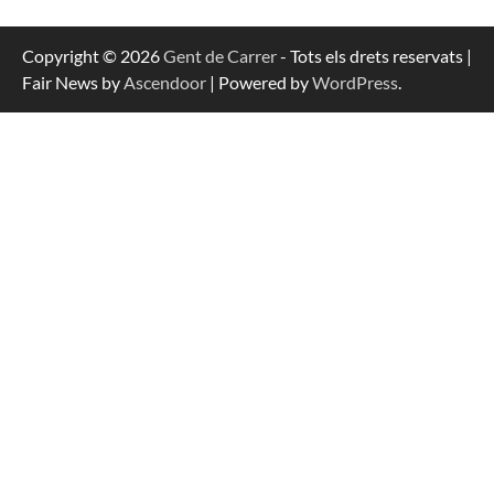
Copyright © 2026
Gent de Carrer
- Tots els drets reservats |
Fair News by
Ascendoor
| Powered by
WordPress
.