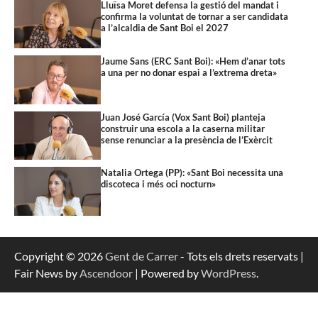
Lluïsa Moret defensa la gestió del mandat i
confirma la voluntat de tornar a ser candidata
a l’alcaldia de Sant Boi el 2027
Jaume Sans (ERC Sant Boi): «Hem d’anar tots
a una per no donar espai a l’extrema dreta»
Juan José García (Vox Sant Boi) planteja
construir una escola a la caserna militar
sense renunciar a la presència de l’Exèrcit
Natalia Ortega (PP): «Sant Boi necessita una
discoteca i més oci nocturn»
Copyright © 2026
Gent de Carrer
- Tots els drets reservats |
Fair News by
Ascendoor
| Powered by
WordPress
.