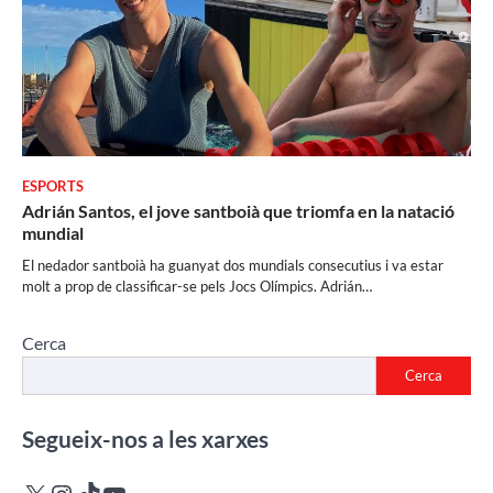
ESPORTS
Adrián Santos, el jove santboià que triomfa en la natació
mundial
El nedador santboià ha guanyat dos mundials consecutius i va estar
molt a prop de classificar-se pels Jocs Olímpics. Adrián…
Cerca
Cerca
Segueix-nos a les xarxes
X
Instagram
TikTok
YouTube